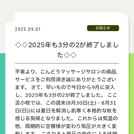
2025.09.01
お知らせ
◇◇2025年も3分の2が終了しまし
た◇◇
平素より、こんどうマッサージサロンの商品
,
サービスをご利用頂き誠にありがとうござい
ます。 さて、早いもので今日から
9
月に突入
し、
2025
年も
3
分の
2
が終了しました。 ここ
苫小牧では、この週末
(8
月
30
日
(
土
)
・
8
月
31
日
(
日
))
には夏日を解消し肌寒く本格的な秋を
感じる気候となりました。 これからは気温の
他、周期的に空模様が変わり気圧が大きく変